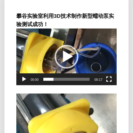
攀谷实验室利用3D技术制作新型蠕动泵实
验测试成功！
视
频
播
放
器
00:00
00:17
视
频
播
放
器