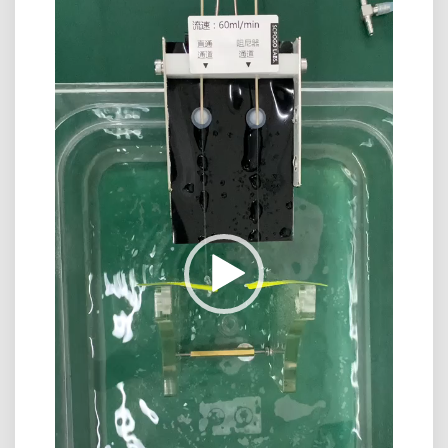
频
播
放
器