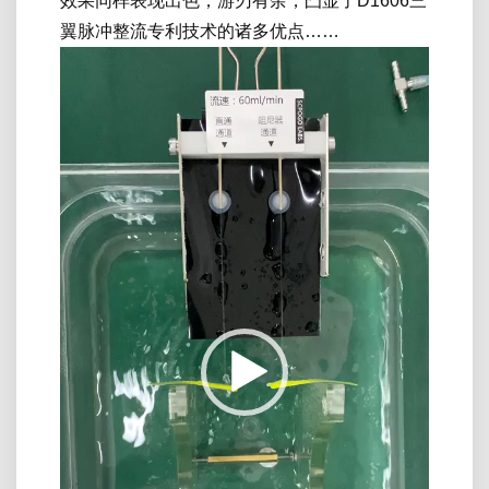
效果同样表现出色，游刃有余，凸显了D1606三
翼脉冲整流专利技术的诸多优点……
视
频
播
放
器