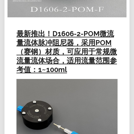
最新推出！D1606-2-POM微流
量流体脉冲阻尼器，采用POM
（赛钢）材质，可应用于常规微
流量流体场合，适用流量范围参
考值：1~100ml