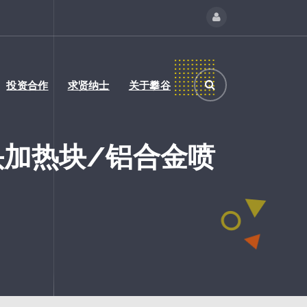
投资合作
求贤纳士
关于攀谷
出头加热块/铝合金喷