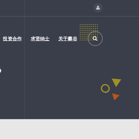
投资合作
求贤纳士
关于攀谷
》